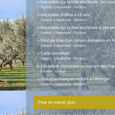
Inscription sur la liste électorale : en 
Papiers - Citoyenneté - Élections
Inscription d'office à 18 ans
Papiers - Citoyenneté - Élections
Inscription sur la liste électorale d'une
Papiers - Citoyenneté - Élections
Droit de vote d'un citoyen européen en 
Papiers - Citoyenneté - Élections
Carte électorale
Papiers - Citoyenneté - Élections
Inscription consulaire au registre des Fr
Étranger - Europe
Vote d'un Français installé à l'étranger
Papiers - Citoyenneté - Élections
Pour en savoir plus