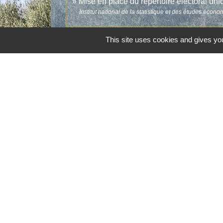
Mise en place du répertoire électoral un
Institut national de la statistique et des études écon
This site uses cookies and gives you
Contacts
Commune d'Aubord
1 Place de la Mairie
30620 Aubord - FRANCE
+33 4 66 71 12 65
Contact par formulaire