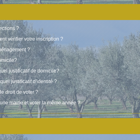
ections ?
nt vérifier votre inscription ?
éménagement ?
domicile?
el justificatif de domicile?
uel justificatif d'identité ?
e droit de voter ?
 d'une mairie et voter la même année ?