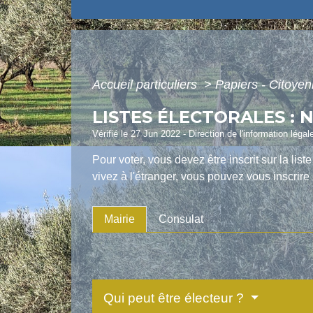
Accueil particuliers
>
Papiers - Citoyen
LISTES ÉLECTORALES : 
Vérifié le 27 Jun 2022 - Direction de l'information légal
Pour voter, vous devez être inscrit sur la lis
vivez à l'étranger, vous pouvez vous inscrire s
Mairie
Consulat
Qui peut être électeur ?