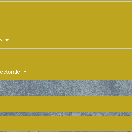
ue
électorale