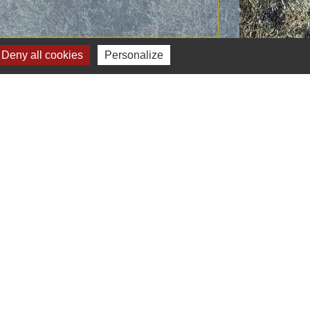
Deny all cookies
Personalize
Signaler une erreur sur cette page