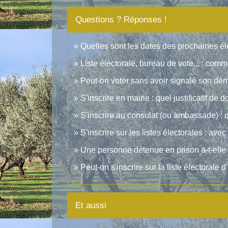
Questions ? Réponses !
Quelles sont les dates des prochaines él
Liste électorale, bureau de vote... : comme
Peut-on voter sans avoir signalé son d
S'inscrire en mairie : quel justificatif de 
S'inscrire au consulat (ou ambassade) : qu
S'inscrire sur les listes électorales : avec q
Une personne détenue en prison a-t-elle l
Peut-on s'inscrire sur la liste électorale
Et aussi