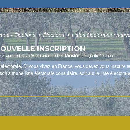
neté - Élections
>
Élections
>
Listes électorales : nouve
NOUVELLE INSCRIPTION
e et administrative (Première ministre), Ministère chargé de l'intérieur
te électorale. Si vous vivez en France, vous devez vous inscrire su
oit sur une liste électorale consulaire, soit sur la liste électoral