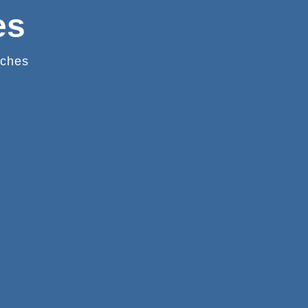
es
ches