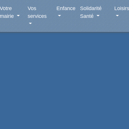
Votre
Vos
Enfance
Solidarité
Loisir
mairie
services
Santé