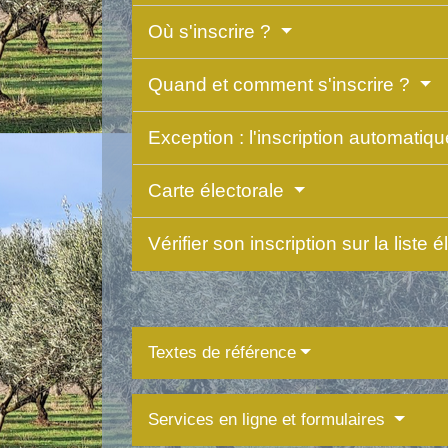
Où s'inscrire ?
Quand et comment s'inscrire ?
Exception : l'inscription automatiq
Carte électorale
Vérifier son inscription sur la liste 
Textes de référence
Services en ligne et formulaires