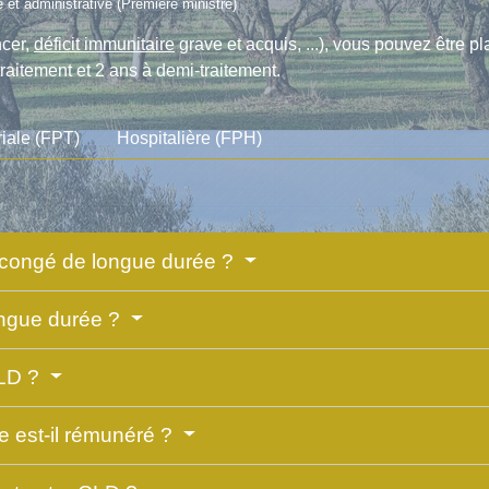
le et administrative (Première ministre)
ncer,
déficit immunitaire
grave et acquis, ...), vous pouvez être
raitement et 2 ans à demi-traitement.
riale (FPT)
Hospitalière (FPH)
 congé de longue durée ?
ongue durée ?
LD ?
 est-il rémunéré ?