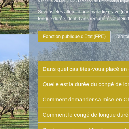
Vérifié le 24 Mar 2022 - Direction de l'information léga
Si vous êtes atteint d’une maladie grave (ca
longue durée, dont 3 ans rémunérés à plein t
Fonction publique d'État (FPE)
Territo
Dans quel cas êtes-vous placé en
Quelle est la durée du congé de l
Comment demander sa mise en C
Comment le congé de longue durée