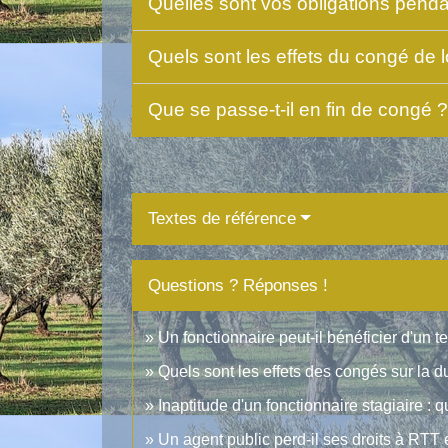
Quelles sont vos obligations pend
Quels sont les effets du congé de 
Que se passe-t-il en fin de congé 
Textes de référence
Questions ? Réponses !
Un fonctionnaire peut-il bénéficier d'un t
Quels sont les effets des congés sur la d
Inaptitude d'un fonctionnaire stagiaire :
Un agent public perd-il ses droits à RTT