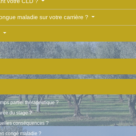
ant votre CLD ?
longue maladie sur votre carrière ?
?
emps partiel thérapeutique ?
urée du stage ?
 quelles conséquences ?
 en congé maladie ?