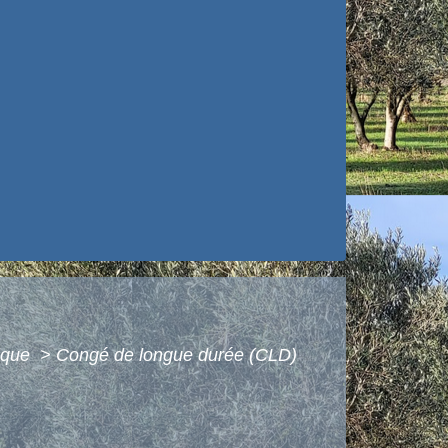
lique
>
Congé de longue durée (CLD)