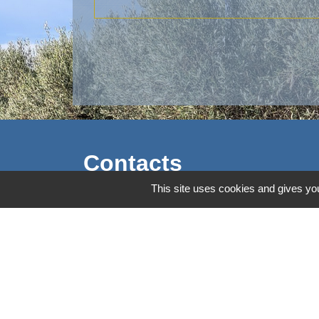
Contacts
This site uses cookies and gives you
Commune d'Aubord
1 Place de la Mairie
30620 Aubord - FRANCE
+33 4 66 71 12 65
Contact par formulaire