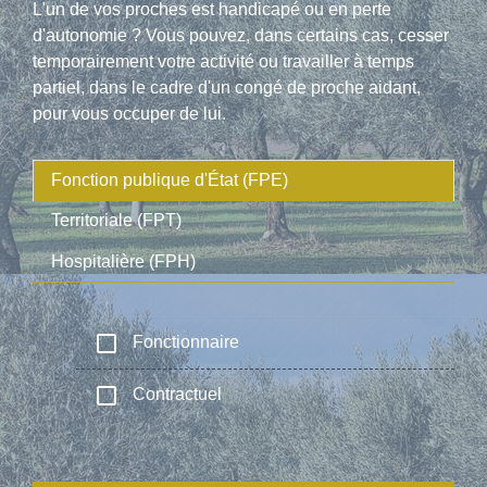
L'un de vos proches est handicapé ou en perte
d'autonomie ? Vous pouvez, dans certains cas, cesser
temporairement votre activité ou travailler à temps
partiel, dans le cadre d'un congé de proche aidant,
pour vous occuper de lui.
Fonction publique d'État (FPE)
Territoriale (FPT)
Hospitalière (FPH)
check_box_outline_blank
Fonctionnaire
check_box_outline_blank
Contractuel