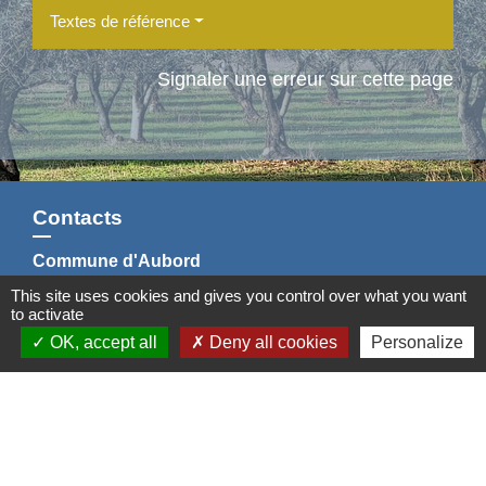
Textes de référence
Signaler une erreur sur cette page
Contacts
Commune d'Aubord
1 Place de la Mairie
This site uses cookies and gives you control over what you want
30620 Aubord - FRANCE
to activate
+33 4 66 71 12 65
OK, accept all
Deny all cookies
Personalize
Contact par formulaire