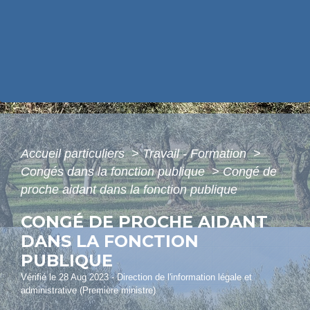
Accueil particuliers
>
Travail - Formation
>
Congés dans la fonction publique
>
Congé de
proche aidant dans la fonction publique
CONGÉ DE PROCHE AIDANT
DANS LA FONCTION
PUBLIQUE
Vérifié le 28 Aug 2023 - Direction de l'information légale et
administrative (Première ministre)