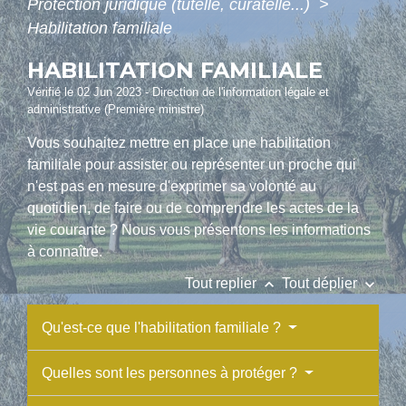
Protection juridique (tutelle, curatelle...)
>
Habilitation familiale
HABILITATION FAMILIALE
Vérifié le 02 Jun 2023 - Direction de l'information légale et
administrative (Première ministre)
Vous souhaitez mettre en place une habilitation
familiale pour assister ou représenter un proche qui
n'est pas en mesure d'exprimer sa volonté au
quotidien, de faire ou de comprendre les actes de la
vie courante ? Nous vous présentons les informations
à connaître.
keyboard_arrow_up
keyboard_arrow_down
Tout replier
Tout déplier
Qu'est-ce que l'habilitation familiale ?
Quelles sont les personnes à protéger ?