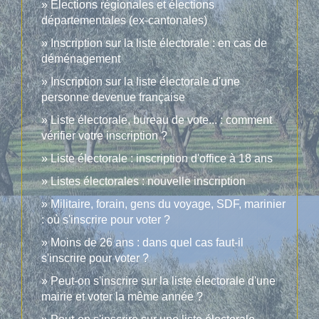
Élections régionales et élections
départementales (ex-cantonales)
Inscription sur la liste électorale : en cas de
déménagement
Inscription sur la liste électorale d'une
personne devenue française
Liste électorale, bureau de vote... : comment
vérifier votre inscription ?
Liste électorale : inscription d'office à 18 ans
Listes électorales : nouvelle inscription
Militaire, forain, gens du voyage, SDF, marinier
: où s'inscrire pour voter ?
Moins de 26 ans : dans quel cas faut-il
s'inscrire pour voter ?
Peut-on s'inscrire sur la liste électorale d'une
mairie et voter la même année ?