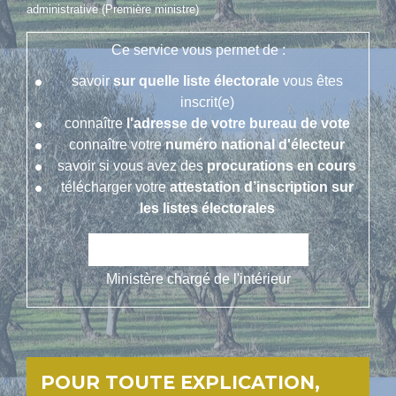
administrative (Première ministre)
Ce service vous permet de :
savoir
sur quelle liste électorale
vous êtes
inscrit(e)
connaître
l'adresse de votre bureau de vote
connaître votre
numéro national d'électeur
savoir si vous avez des
procurations en cours
télécharger votre
attestation d’inscription sur
les listes électorales
open_in_new
Accéder au service en ligne
Ministère chargé de l'intérieur
POUR TOUTE EXPLICATION,