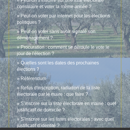
Peut-on s'inscrire sur une liste électorale
consulaire et voter la même année ?
Peut-on voter par internet pour les élections
politiques ?
Peut-on voter sans avoir signalé son
déménagement ?
Procuration : comment se déroule le vote le
jour de l'élection ?
Quelles sont les dates des prochaines
élections ?
Référendum
Refus d'inscription, radiation de la liste
électorale par le maire : que faire ?
S'inscrire sur la liste électorale en mairie : quel
justificatif de domicile ?
S'inscrire sur les listes électorales : avec quel
justificatif d'identité ?