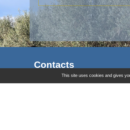
Contacts
This site uses cookies and gives you
Commune d'Aubord
1 Place de la Mairie
30620 Aubord - FRANCE
+33 4 66 71 12 65
Contact par formulaire