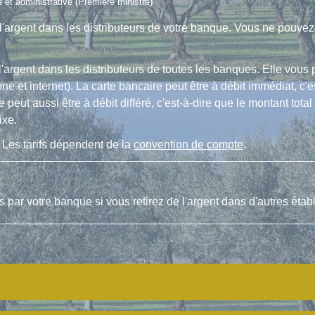
le et administrative (Première ministre)
l'argent dans les distributeurs de votre banque. Vous ne pouvez 
l'argent dans les distributeurs de toutes les banques. Elle vou
 et internet). La carte bancaire peut être à débit immédiat, c'e
peut aussi être à débit différé, c'est-à-dire que le montant tota
ixe.
 Les tarifs dépendent de la
convention de compte
.
és par votre banque si vous retirez de l'argent dans d'autres éta