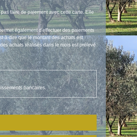
pas faire de paiement avec cette carte. Elle
s permet également d'effectuer des paiements
st-à-dire que le montant des achats est
l des achats réalisés dans le mois est prélevé
blissements bancaires.