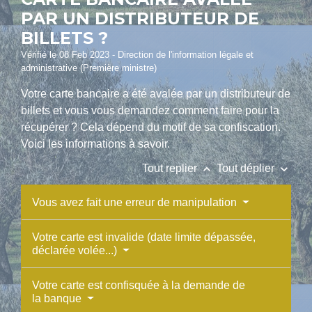
PAR UN DISTRIBUTEUR DE
BILLETS ?
Vérifié le 08 Feb 2023 - Direction de l'information légale et
administrative (Première ministre)
Votre carte bancaire a été avalée par un distributeur de
billets et vous vous demandez comment faire pour la
récupérer ? Cela dépend du motif de sa confiscation.
Voici les informations à savoir.
keyboard_arrow_up
keyboard_arrow_down
Tout replier
Tout déplier
Vous avez fait une erreur de manipulation
Votre carte est invalide (date limite dépassée,
déclarée volée...)
Votre carte est confisquée à la demande de
la banque