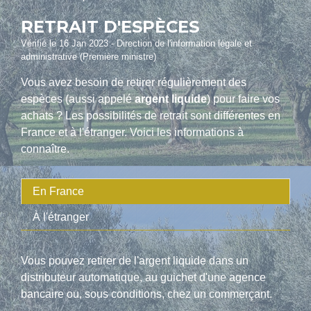
RETRAIT D'ESPÈCES
Vérifié le 16 Jan 2023 - Direction de l'information légale et
administrative (Première ministre)
Vous avez besoin de retirer régulièrement des
espèces (aussi appelé
argent liquide
) pour faire vos
achats ? Les possibilités de retrait sont différentes en
France et à l'étranger. Voici les informations à
connaître.
En France
À l'étranger
Vous pouvez retirer de l'argent liquide dans un
distributeur automatique, au guichet d'une agence
bancaire ou, sous conditions, chez un commerçant.