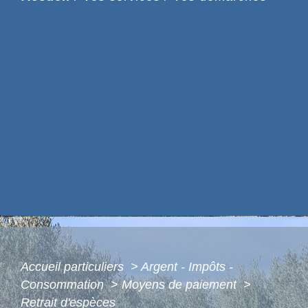
Accueil particuliers
>
Argent - Impôts -
Consommation
>
Moyens de paiement
>
Retrait d'espèces